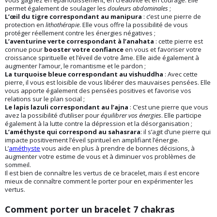
vous gagnez en épanouissement, en créativité et en courage. Elle
permet également de soulager les
douleurs abdominales
;
L’œil du tigre correspondant au manipura
: c’est une pierre de
protection en
lithothérapie
. Elle vous offre la possibilité de vous
protéger réellement contre les énergies négatives ;
L’aventurine verte correspondant à l’anahata
: cette pierre est
connue pour
booster votre confiance
en vous et favoriser votre
croissance spirituelle et l’éveil de votre âme. Elle aide également à
augmenter l’amour, le romantisme et le pardon ;
La turquoise bleue correspondant au vishuddha
: Avec cette
pierre, il vous est loisible de vous libérer des mauvaises pensées. Elle
vous apporte également des pensées positives et favorise vos
relations sur le plan social ;
Le lapis lazuli correspondant au l’ajna
: C’est une pierre que vous
avez la possibilité d’utiliser pour
équilibrer vos énergies
. Elle participe
également à la lutte contre la dépression et la désorganisation ;
L’améthyste qui correspond au sahasrara
: il s’agit d’une pierre qui
impacte positivement l’éveil spirituel en amplifiant l’énergie.
L’
améthyste
vous aide en plus à prendre de bonnes décisions, à
augmenter votre estime de vous et à diminuer vos problèmes de
sommeil.
Il est bien de connaître les vertus de ce bracelet, mais il est encore
mieux de connaître comment le porter pour en expérimenter les
vertus.
Comment porter un bracelet 7 chakras