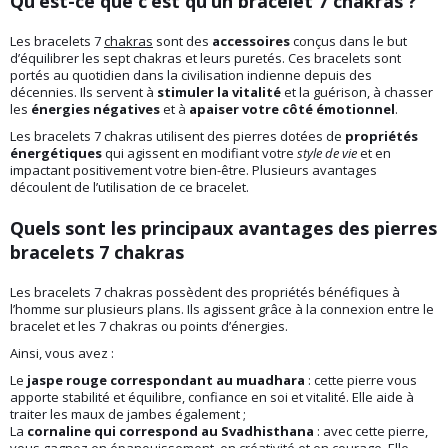
Qu’est-ce que c’est qu’un bracelet 7 chakras ?
Les bracelets 7
chakras
sont des
accessoires
conçus dans le but
d’équilibrer les sept chakras et leurs puretés. Ces bracelets sont
portés au quotidien dans la civilisation indienne depuis des
décennies. Ils servent à
stimuler la vitalité
et la guérison, à chasser
les
énergies négatives
et à
apaiser votre côté émotionnel
.
Les bracelets 7 chakras utilisent des pierres dotées de
propriétés
énergétiques
qui agissent en modifiant votre
style de vie
et en
impactant positivement votre bien-être. Plusieurs avantages
découlent de l’utilisation de ce bracelet.
Quels sont les principaux avantages des pierres
bracelets 7 chakras
Les bracelets 7 chakras possèdent des propriétés bénéfiques à
l’homme sur plusieurs plans. Ils agissent grâce à la connexion entre le
bracelet et les 7 chakras ou points d’énergies.
Ainsi, vous avez :
Le
jaspe rouge correspondant au muadhara
: cette pierre vous
apporte stabilité et équilibre, confiance en soi et vitalité. Elle aide à
traiter les maux de jambes également ;
La
cornaline qui correspond au Svadhisthana
: avec cette pierre,