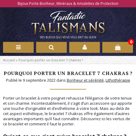
Bijoux Porte-Bonheur, Minéraux & Amulettes de Protection
DES BIJOUX QUI VOUS VEULENT DU BIEN
0
Accueil
»
Pourquoi porter un bracelet 7 chakras ?
POURQUOI PORTER UN BRACELET 7 CHAKRAS ?
Publié le 9 septembre 2022 dans
Bonheur et sérénité
,
Lithothérapie
Porter un bracelet à votre poignet rehausse l’élégance de votre tenue
et son charme. Incontestablement, il s’agit d’un accessoire qui apporte
une touche d’originalité et d’esthétisme à votre look. Mais au-delà de
cet aspect esthétique, le bracelet 7 chakras offre également d’autres
avantages importants qu’il faut connaître. Découvrez ici les vertus de
ce bracelet et comment il faut le porter.