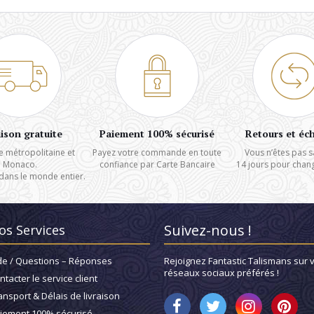
aison gratuite
Paiement 100% sécurisé
Retours et éc
e métropolitaine et
Payez votre commande en toute
Vous n’êtes pas sa
Monaco.
confiance par Carte Bancaire
14 jours pour change
dans le monde entier.
Suivez-nous !
os Services
de / Questions – Réponses
Rejoignez Fantastic Talismans sur 
réseaux sociaux préférés !
ntacter le service client
ansport & Délais de livraison
iement 100% sécurisé