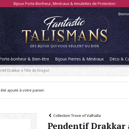
Bijoux Porte-Bonheur, Minéraux & Amulettes de Protection
Bienv
DES BIJOUX QUI VOUS VEULENT DU BIEN
Porte-bonheur & Bien-être
Bijoux Pierres & Minéraux
Déco & C
ntif Drakkar à Tête de Dragon
été ajouté à votre panier.
Collection Trove of Valhalla
Pendentif Drakkar 