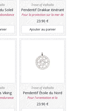
alla
Trove of Valhalla
du Soleil
Pendentif Drakkar itinérant
l'abondance
Pour la protection sur la mer de
la vie
23.90
€
anier
Ajouter au panier
alla
Trove of Valhalla
s Viking
Pendentif Étoile du Nord
l'endurance
Pour l'orientation et la
constance
23.90
€