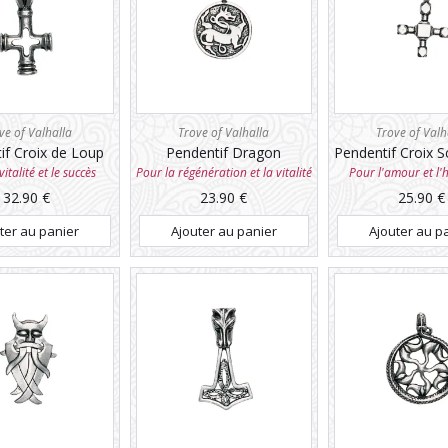
ve of Valhalla
Trove of Valhalla
Trove of Valh
if Croix de Loup
Pendentif Dragon
Pendentif Croix 
italité et le succès
Pour la régénération et la vitalité
Pour l'amour et l
32.90
€
23.90
€
25.90
€
ter au panier
Ajouter au panier
Ajouter au p