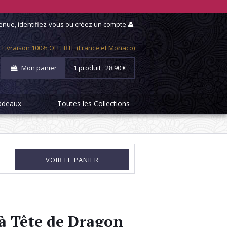
enue,
identifiez-vous
ou
créez un compte
Livraison 100% OFFERTE (France et Monaco)
Mon panier
1 produit :
28.90
€
adeaux
Toutes les Collections
VOIR LE PANIER
à Tête de Dragon