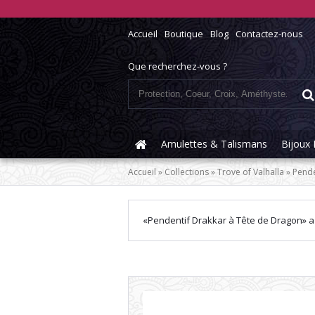
Accueil
Boutique
Blog
Contactez-nous
Que recherchez-vous ?
Recherche
pour :
Amulettes & Talismans
Bijoux 
Accueil
»
Collections
»
Trove of Valhalla
»
Pende
«Pendentif Drakkar à Tête de Dragon» a 