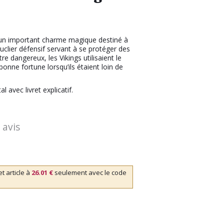
 un important charme magique destiné à
ouclier défensif servant à se protéger des
 dangereux, les Vikings utilisaient le
onne fortune lorsqu’ils étaient loin de
 avec livret explicatif.
 avis
 article à
26.01 €
seulement avec le code