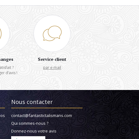
hanges
Service client
tisfait ?
par e-mail
r d’avis !
Nous contacter
vos
contact@fantastictalismans.com
Qui sommes-nous ?
Donnez-nous votre avis