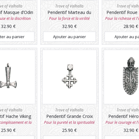
ve of Valhalla
Trove of Valhalla
Trove of Valh
if Masque d’Odin
Pendentif Marteau du
Pendentif Roue 
Loup
use et la discrétion
Pour la force et la virilité
Pour la richesse et 
32.90
€
32.90
€
28.90
€
ter au panier
Ajouter au panier
Ajouter au p
ve of Valhalla
Trove of Valhalla
Trove of Valh
if Hache Viking
Pendentif Grande Croix
Pendentif Héro
Nordique
complissement et la
Pour la pureté et la spiritualité
Pour le courage et 
victoire
25.90
€
25.90
€
32.90
€