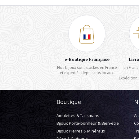
e-Boutique Française
Livr
Nos bijoux sont stockés en France
en Franc
et expédiés depuis nos locaux.
Expédition 
Boutique
N
Amulettes & Talismans
Ai
Bijoux Porte-bonheur & Bien-être
Co
Bijoux Pierres & Minéraux
Tr
Déco & Cadeaux
Pa