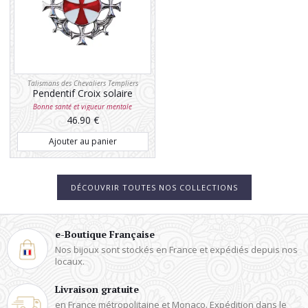
Talismans des Chevaliers Templiers
Pendentif Croix solaire
Bonne santé et vigueur mentale
46.90
€
Ajouter au panier
DÉCOUVRIR TOUTES NOS COLLECTIONS
e-Boutique Française
Nos bijoux sont stockés en France
et expédiés depuis nos
locaux.
Livraison gratuite
en France métropolitaine et Monaco.
Expédition dans le