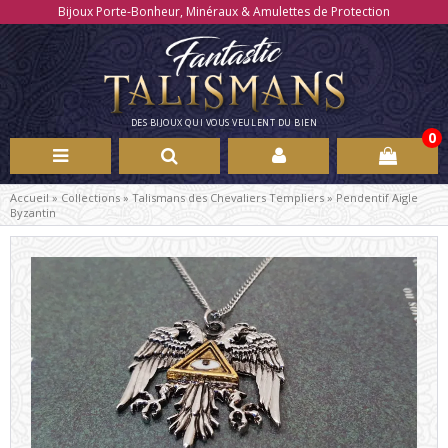
Bijoux Porte-Bonheur, Minéraux & Amulettes de Protection
DES BIJOUX QUI VOUS VEULENT DU BIEN
0
Accueil
»
Collections
»
Talismans des Chevaliers Templiers
»
Pendentif Aigle
Byzantin